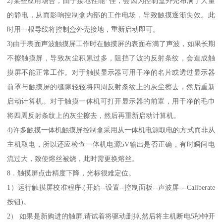
2)某些应用场合，由于接地性能*佳，会因为控制盒外壳布满了大量
的静电，从而影响控制盒内部的工作电场，导致触摸逐渐失效。此
时用一根导线将控制盒外壳接地，重新启动即可。
3)由于表面声波触摸屏工作时在触摸屏的表面布满了声波，如果长期
不擦触摸屏，导致灰尘积累过多，阻挡了波的反射条纹，会造成触
摸屏不能正常工作。对于触摸显示器可用干净的名片或透过显示器
前罩与触摸屏的缝隙轻轻将四周反射条纹上的灰尘擦去，然后重新
启动计算机。对于触摸一体机可打开显示器的前罩，用干净的毛巾
将四周反射条纹上的灰尘擦去，然后再重新启动计算机。
4)许多触摸一体机触摸屏控制盒采用从一体机电源取电的方式而非从
主机取电，所以还应检查一体机电源5V输出是否正确，有时瞬间电
流过大，致使熔丝被烧，此时需更换熔丝。
8．触摸屏点击精度下降，光标很难定位。
1）运行触摸屏校准程序.(开始--设置--控制面板--声波屏---Caliberate
按钮)。
2） 如果是新购进的触屏,请试着将驱动删掉,然后将主机断电5秒钟开