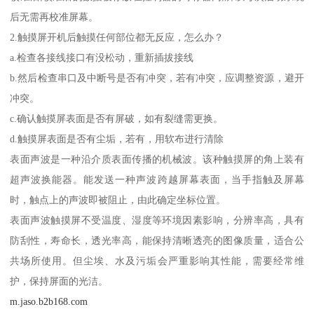
后无需再校准屏幕。
2.触摸屏开机后触摸任何部位都无反应，怎么办？
a.检查各接线接口有没松动，重新插拔接线
b.然后检查串口及中断号是否有冲突，若有冲突，应调整资源，避开
冲突。
c.确认触摸屏表面是否有屏破，如有裂缝需更换。
d.触摸屏表面是否有尘垢，若有，用软布进行清除
表面声波是一种沿介质表面传播的机械波。该种触摸屏的角上装有
超声波换能器。能发送一种声波跨越屏幕表面，当手指触及屏幕
时，触点上的声波即被阻止，由此确定坐标位置。
表面声波触摸屏不受温度、湿度等环境因素影响，分辨率高，具有
防刮性，寿命长，透光率高，能保持清晰透亮的图像质量，适合公
共场所使用。但尘埃、水及污垢会严重影响其性能，需要经常维
护，保持屏面的光洁。
m.jaso.b2b168.com