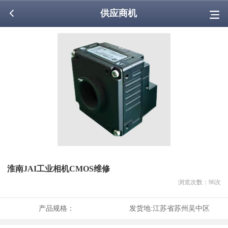
供应商机
淮南JAI工业相机CMOS维修
浏览次数：
96
次
产品规格：
发货地:
江苏省苏州吴中区