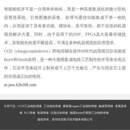
智能相机并不是一台简单的相机，而是一种高度集成化的微小型机
器视觉系统。它将图像的采集、处理与通信功能集成于单一相机
内，从而提供了具有多功能、模块化、高可靠性、易于实现的机器
视觉解决方案。同时，由于应用了的DSP、FPGA及大容量存储技
术，其智能化程度不断提高，可满足多种机器视觉的应用需求。
CCD（chargecoupledevice）即电荷耦合器件60年代由美国贝尔实验室
Boyle和Smith发明，是一种大规模集成电路工艺制作的半导体光电元
件，它在半导体硅片上制有成千上万个光敏元，产生与照在它上面
的光强成正比的电荷。
m.jaso.b2b168.com
主营产品：
CCD工业相机维修 工业相机维修 康耐视cognex工业相机维修 触摸屏维修 变频器维
修 PLC维修 电源维修 仪器仪表维修 德国Basler巴斯勒工业相机维修
版权所有：苏州技优电子技术服务有限公司