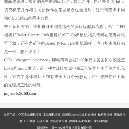
前面也说过，常用的是中断响应处理，除此之外，自己去查询Buffer
填充状态并作相关同步操作在某些场合也会用到，这个请查询不同
相机SDK给出的同步方案。
差不多所有的工业相机SDK都是这样的编程模型和流程，AVT 1394
相机和Basler Camera Link相机和AVT GigE相机相关代码在笔者网站
可下载，还有之前讲的Basler Pylon SDK相机编程，他们基本流程都
是一样，恕不详述！
CCD（chargecoupledevice）即电荷耦合器件60年代由美国贝尔实验室
Boyle和Smith发明，是一种大规模集成电路工艺制作的半导体光电元
件，它在半导体硅片上制有成千上万个光敏元，产生与照在它上面
的光强成正比的电荷。
m.jaso.b2b168.com
主营产品：
CCD工业相机维修 工业相机维修 康耐视cognex工业相机维修 触摸屏维修 变频器维
修 PLC维修 电源维修 仪器仪表维修 德国Basler巴斯勒工业相机维修
版权所有：苏州技优电子技术服务有限公司