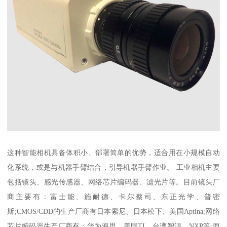
这种智能相机具备体积小、部署简单的优势，适合用在小规模自动
化系统，或是与机器手臂结合，引导机器手臂作业。 工业相机主要
包括镜头、感光传感器、网络芯片编码器、滤光片等。目前镜头厂
商主要有：富士能、施耐德、卡尔蔡司、东正光学、普密
斯;CMOS/CDD的生产厂商有日本索尼、日本松下、美国Aptina;网络
芯片编码器生产厂商有：华为海思、美国TI、台湾智源、NXP等;而