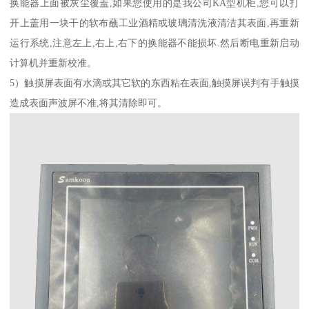
换能器上面被灰尘覆盖,如果您使用的是我公司KA型机柜,您可以打
开上盖用一块干的软布蘸工业酒精或玻璃清洗液清洁其表面,再重新
运行系统,注意左上,右上,右下的换能器不能损坏.然后断电重新启动
计算机并重新校准。
5）触摸屏表面有水滴或其它软的东西粘在表面,触摸屏误判有手触摸
造成表面声波屏不准,将其清除即可。